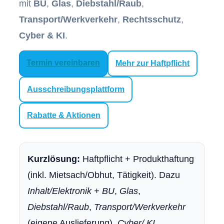
mit
BU
,
Glas
,
Diebstahl/Raub
,
Transport/Werkverkehr
,
Rechtsschutz
,
Cyber & KI
.
Termin ver­ein­baren
Mehr zur Haft­pflicht
Ausschreibungsplattform
Rabatte & Aktionen
Kurzlösung:
Haft­pflicht + Produkthaftung
(inkl. Mietsach/Obhut, Tätigkeit). Dazu
Inhalt/Elektronik + BU
,
Glas
,
Diebstahl/Raub
,
Transport/Werkverkehr
(eigene Auslieferung),
Cyber/ KI
,