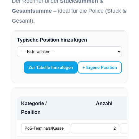
Der Rechner bildet
Stücksummen
&
Gesamtsumme
– ideal für die Police (Stück &
Gesamt).
Typische Position hinzufügen
Zur Tabelle hinzufügen
+ Eigene Position
Kategorie /
Anzahl
Ei
Position