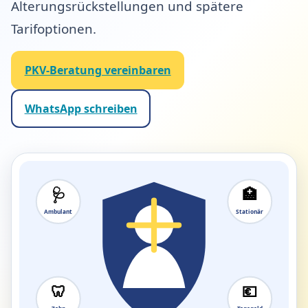
Alterungsrückstellungen und spätere
Tarifoptionen.
PKV-Beratung vereinbaren
WhatsApp schreiben
🩺
🏥
Ambulant
Stationär
🦷
💶