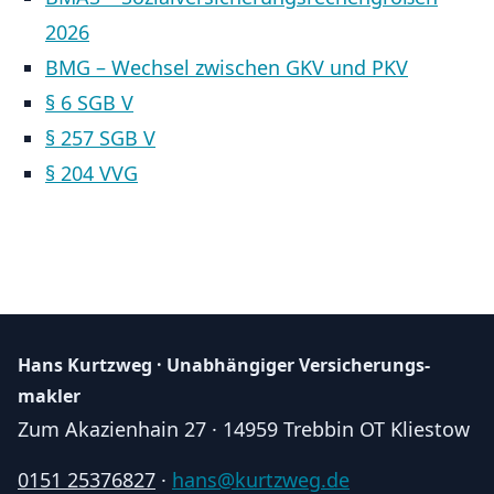
2026
BMG – Wechsel zwischen GKV und PKV
§ 6 SGB V
§ 257 SGB V
§ 204 VVG
Hans Kurtzweg · Unabhängiger Ver­sicherungs­
makler
Zum Akazienhain 27 · 14959 Trebbin OT Kliestow
0151 25376827
·
hans@kurtzweg.de