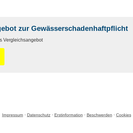
gebot zur Gewässerschadenhaftpflicht
es Vergleichsangebot
·
·
·
·
Impressum
Datenschutz
Erstinformation
Beschwerden
Cookies